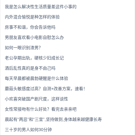
我是怎么解决性生活质量差这件小事的
内外混合愉悦是种怎样的体验
房事不和谐，你会告诉他吗
男朋友喜欢看小电影自慰怎么办
如何一眼识别渣男？
老公孕期出轨，硬核少妇成长记
酒后乱性真的是身不由己吗
每天早晨都被晨勃硬醒是什么体验
蘑菇头敏感度过高？自测+改善方案，速看！
小欢喜突破国产剧尺度，这样谈性
女性常接吻有什么好处？看完去亲亲吧
晨起有“两忌”和“三宜”,坚持做到,身体越来越健康长寿
三十岁的男人如何30分钟