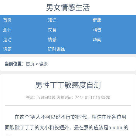
男女情感生活
首页
知识
健康
测评
饮食
科普
运动
情感
趣闻
话题
延时训练
当前位置
：
首页
> 健康
男性丁丁敏感度自测
来源：互联网精选 发布时间：
2024-01-17 16:33:20
在这个“男人不可以说不行”的时代，相信在座各位男
同胞除了丁丁的大小和长短外，最在意的应该是biu biu的