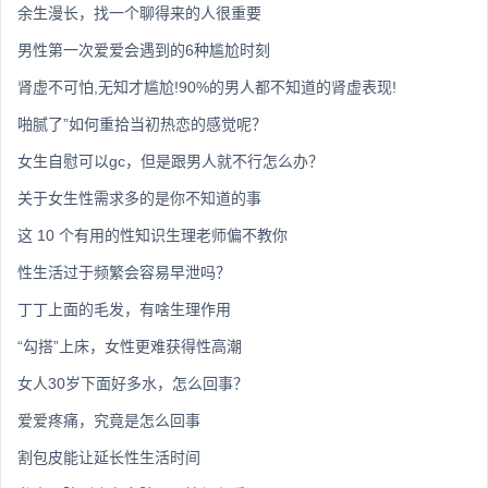
余生漫长，找一个聊得来的人很重要
男性第一次爱爱会遇到的6种尴尬时刻
肾虚不可怕,无知才尴尬!90%的男人都不知道的肾虚表现!
啪腻了”如何重拾当初热恋的感觉呢？
女生自慰可以gc，但是跟男人就不行怎么办？
关于女生性需求多的是你不知道的事
这 10 个有用的性知识生理老师偏不教你
性生活过于频繁会容易早泄吗？
丁丁上面的毛发，有啥生理作用
“勾搭”上床，女性更难获得性高潮
女人30岁下面好多水，怎么回事？
爱爱疼痛，究竟是怎么回事
割包皮能让延长性生活时间