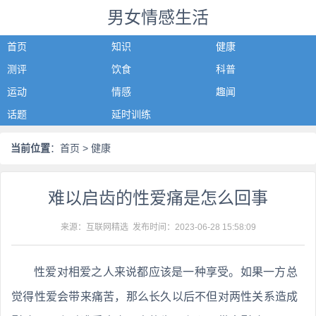
男女情感生活
首页
知识
健康
测评
饮食
科普
运动
情感
趣闻
话题
延时训练
当前位置
：
首页
> 健康
难以启齿的性爱痛是怎么回事
来源：互联网精选 发布时间：
2023-06-28 15:58:09
性爱对相爱之人来说都应该是一种享受。如果一方总
觉得性爱会带来痛苦，那么长久以后不但对两性关系造成