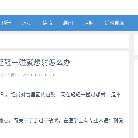
科普
运动
情感
趣闻
话题
延时训练
轻轻一碰就想射怎么办
 发布时间：
2022-01-03 09:16:10
书刊，经常对着里面的自慰，现在轻轻一碰就想射，是不
痛点，而关于丁丁过于敏感，在医学上有专业术语：耐受