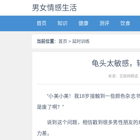
男女情感生活
首页
知识
健康
测评
饮食
当前位置
：
首页
> 延时训练
龟头太敏感，
来源：互联网精选
“小美小美！我18岁接触到一些颜色杂志
是废了啊？”
说到这个问题，相信戳到很多男性朋友的
力差。