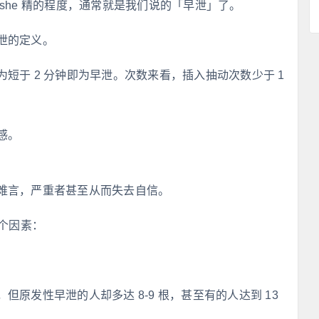
she 精的程度，通常就是我们说的「早泄」了。
泄的定义。
短于 2 分钟即为早泄。次数来看，插入抽动次数少于 1
感。
难言，严重者甚至从而失去自信。
 个因素：
原发性早泄的人却多达 8-9 根，甚至有的人达到 13