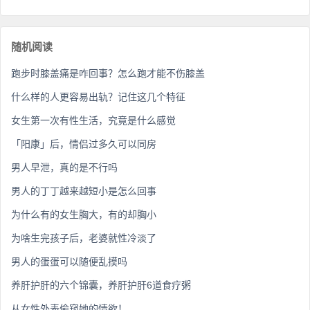
随机阅读
跑步时膝盖痛是咋回事？怎么跑才能不伤膝盖
什么样的人更容易出轨？记住这几个特征
女生第一次有性生活，究竟是什么感觉
「阳康」后，情侣过多久可以同房
男人早泄，真的是不行吗
男人的丁丁越来越短小是怎么回事
为什么有的女生胸大，有的却胸小
为啥生完孩子后，老婆就性冷淡了
男人的蛋蛋可以随便乱摸吗
养肝护肝的六个锦囊，养肝护肝6道食疗粥
从女性外表偷窥她的情欲！