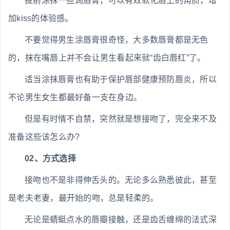
提前涂抹一些润唇膏，可以有效软化唇上的角质，增
加kiss的体验感。
不要觉得男生涂唇膏很奇怪，大多数唇膏都是无色
的，抹在嘴唇上并不会让男生看起来就“齿白唇红”了。
适当涂抹唇膏也有助于保护唇部健康预防唇炎，所以
不论男生女生都最好备一支在身边。
但是有时情不自禁，突然就是想接吻了，完全来不及
准备这些该怎么办?
02、方式选择
接吻也不是非得伸舌头的。无论多么熟悉彼此，甚至
是老夫老妻，最开始的吻，总是轻柔的。
无论是蜻蜓点水的唇瓣接触，还是齿舌缠绵的法式深