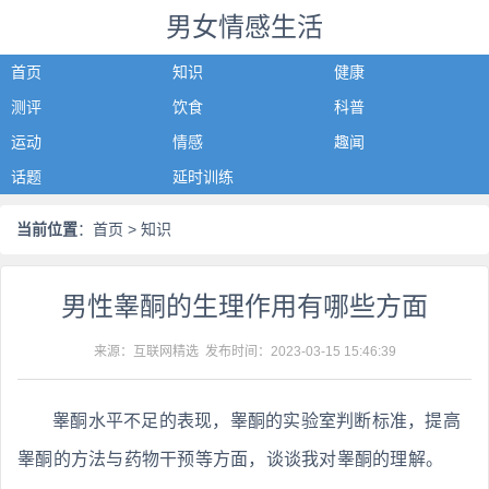
男女情感生活
首页
知识
健康
测评
饮食
科普
运动
情感
趣闻
话题
延时训练
当前位置
：
首页
> 知识
男性睾酮的生理作用有哪些方面
来源：互联网精选 发布时间：
2023-03-15 15:46:39
睾酮水平不足的表现，睾酮的实验室判断标准，提高
睾酮的方法与药物干预等方面，谈谈我对睾酮的理解。