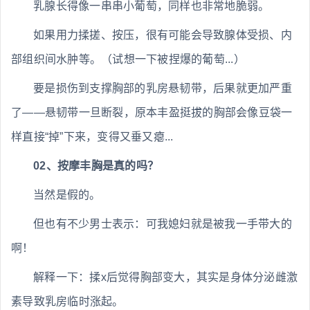
乳腺长得像一串串小葡萄，同样也非常地脆弱。
如果用力揉搓、按压，很有可能会导致腺体受损、内
部组织间水肿等。（试想一下被捏爆的葡萄...）
要是损伤到支撑胸部的乳房悬韧带，后果就更加严重
了——悬韧带一旦断裂，原本丰盈挺拔的胸部会像豆袋一
样直接“掉”下来，变得又垂又瘪...
02、按摩丰胸是真的吗？
当然是假的。
但也有不少男士表示：可我媳妇就是被我一手带大的
啊！
解释一下：揉x后觉得胸部变大，其实是身体分泌雌激
素导致乳房临时涨起。