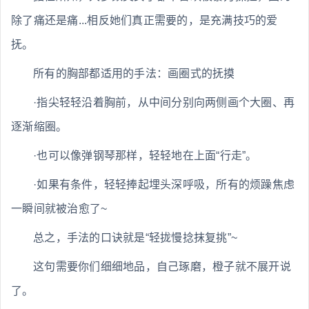
除了痛还是痛...相反她们真正需要的，是充满技巧的爱
抚。
所有的胸部都适用的手法：画圈式的抚摸
·指尖轻轻沿着胸前，从中间分别向两侧画个大圈、再
逐渐缩圈。
·也可以像弹钢琴那样，轻轻地在上面“行走”。
·如果有条件，轻轻捧起埋头深呼吸，所有的烦躁焦虑
一瞬间就被治愈了~
总之，手法的口诀就是“轻拢慢捻抹复挑”~
这句需要你们细细地品，自己琢磨，橙子就不展开说
了。