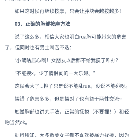
如果这时候再继续按摩，只会让肿块会越按越多！
03、正确的胸部按摩方法
说了这么多，相信大家也明白rua胸可能带来的危害
了，但同时也有男士叫苦不迭：
“小编啥居心啊！女朋友以后都不给我摸了咋办？
“不能摸x，少了情侣间的一大乐趣。”
这误会大了...橙子只是说不能乱rua，没说不能碰呀。
揉错了危害多多，但是揉对了也有益于两性交流~
触碰胸部也讲究手法，正常的抚摸（不要捏！）和轻
吻当然ok。
据橙所知，大多数美女子都不喜欢被暴力揉搓，因为