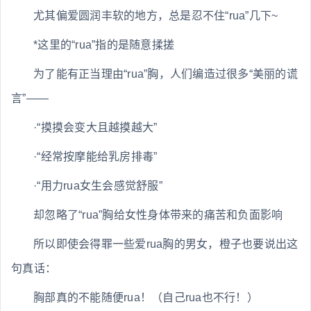
尤其偏爱圆润丰软的地方，总是忍不住“rua”几下~
*这里的“rua”指的是随意揉搓
为了能有正当理由“rua”胸，人们编造过很多“美丽的谎
言”——
·“摸摸会变大且越摸越大”
·“经常按摩能给乳房排毒”
·“用力rua女生会感觉舒服”
却忽略了“rua”胸给女性身体带来的痛苦和负面影响
所以即使会得罪一些爱rua胸的男女，橙子也要说出这
句真话：
胸部真的不能随便rua！（自己rua也不行！）