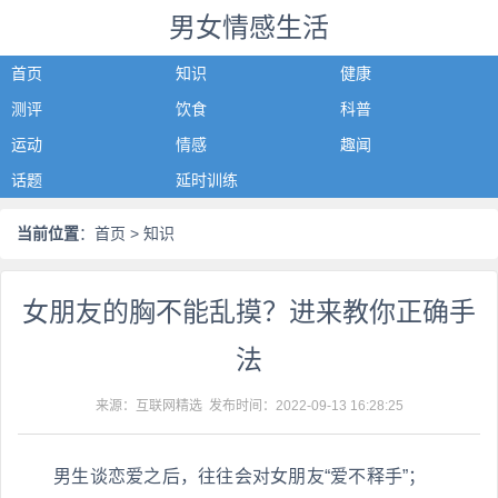
男女情感生活
首页
知识
健康
测评
饮食
科普
运动
情感
趣闻
话题
延时训练
当前位置
：
首页
> 知识
女朋友的胸不能乱摸？进来教你正确手
法
来源：互联网精选 发布时间：
2022-09-13 16:28:25
男生谈恋爱之后，往往会对女朋友“爱不释手”；