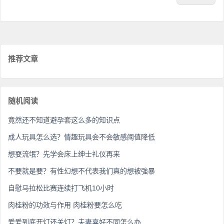
推荐文章
随机阅读
竟然还不知道避孕套这么多的知识点
成人玩具怎么选？情趣玩具会不会敏感阈值降低
想耍流氓？先学会床上绅士礼仪再来
不要就是要？有性幻想不代表我们真的想被強暴
自慰马拉松比赛连续打飞机10小时
肉桂粉的功效与作用 肉桂粉要怎么吃
爱爱到底开灯还关灯？夫妻喜好不同怎么办