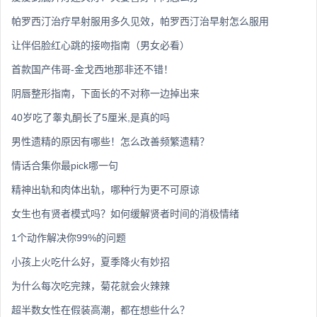
帕罗西汀治疗早射服用多久见效，帕罗西汀治早射怎么服用
让伴侣脸红心跳的接吻指南（男女必看）
首款国产伟哥-金戈西地那非还不错！
阴唇整形指南，下面长的不对称一边掉出来
40岁吃了睾丸酮长了5厘米,是真的吗
男性遗精的原因有哪些！怎么改善频繁遗精？
情话合集你最pick哪一句
精神出轨和肉体出轨，哪种行为更不可原谅
女生也有贤者模式吗？如何缓解贤者时间的消极情绪
1个动作解决你99%的问题
小孩上火吃什么好，夏季降火有妙招
为什么每次吃完辣，菊花就会火辣辣
超半数女性在假装高潮，都在想些什么？