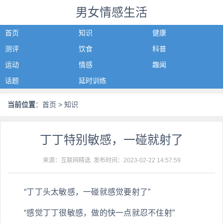
男女情感生活
首页
知识
健康
测评
饮食
科普
运动
情感
趣闻
话题
延时训练
当前位置
：
首页
> 知识
丁丁特别敏感，一碰就射了
来源：互联网精选 发布时间：
2023-02-22 14:57:59
“丁丁头太敏感，一碰就感觉要射了”
“感觉丁丁很敏感，做的快一点就忍不住射”