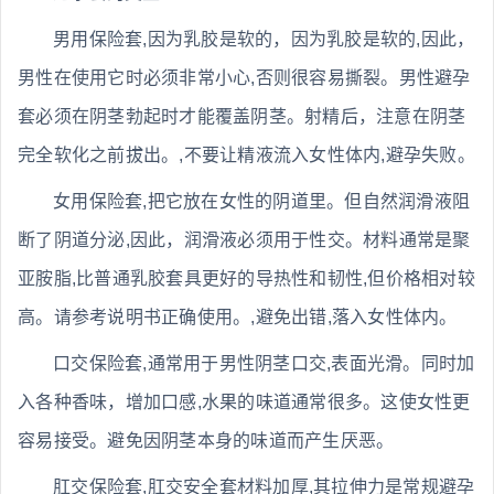
男用保险套,因为乳胶是软的，因为乳胶是软的,因此，
男性在使用它时必须非常小心,否则很容易撕裂。男性避孕
套必须在阴茎勃起时才能覆盖阴茎。射精后，注意在阴茎
完全软化之前拔出。,不要让精液流入女性体内,避孕失败。
女用保险套,把它放在女性的阴道里。但自然润滑液阻
断了阴道分泌,因此，润滑液必须用于性交。材料通常是聚
亚胺脂,比普通乳胶套具更好的导热性和韧性,但价格相对较
高。请参考说明书正确使用。,避免出错,落入女性体内。
口交保险套,通常用于男性阴茎口交,表面光滑。同时加
入各种香味，增加口感,水果的味道通常很多。这使女性更
容易接受。避免因阴茎本身的味道而产生厌恶。
肛交保险套,肛交安全套材料加厚,其拉伸力是常规避孕