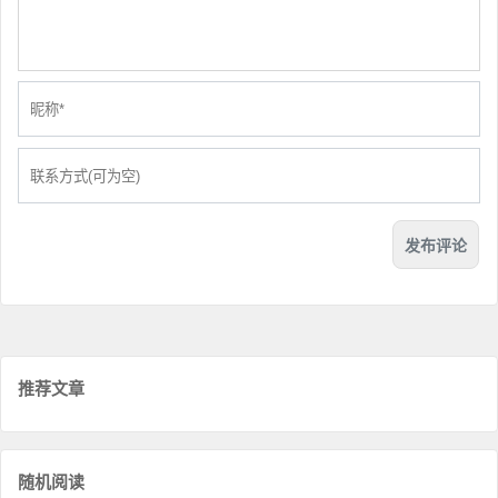
推荐文章
随机阅读