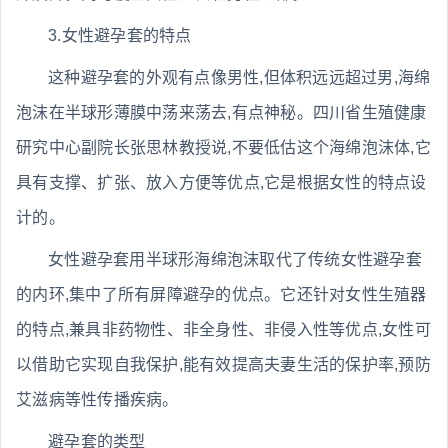
3.女性避孕套的特点
这种避孕套的外观有点像男性,但体积远远超过男,海绵
泡沫在半球形薄膜中荡来荡去,有点神秘。四川省生殖健康
研究中心副院长张思林教授说,不要低估这个海绵泡沫体,它
具有支撑、扩张、放入方便等优点,它是根据女性的特点设
计的。
女性避孕套用半球形海绵泡沫取代了传统女性避孕套
的内环,集中了所有屏障避孕的优点。它还针对女性生殖器
的特点,兼具非药物性、非全身性、非侵入性等优点,女性可
以借助它实现自我保护,能有效提高夫妻生活的保护率,预防
艾滋病等性传播疾病。
避孕套的类型