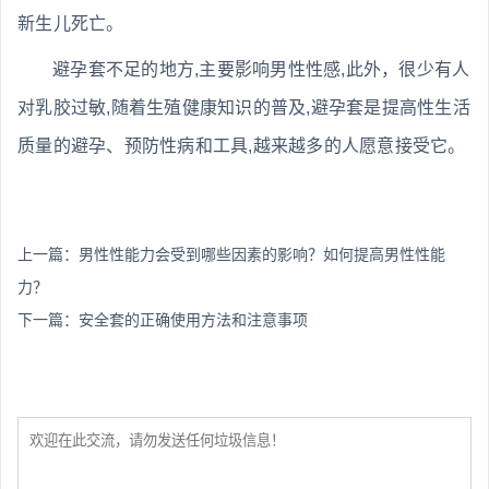
新生儿死亡。
避孕套不足的地方,主要影响男性性感,此外，很少有人
对乳胶过敏,随着生殖健康知识的普及,避孕套是提高性生活
质量的避孕、预防性病和工具,越来越多的人愿意接受它。
上一篇：
男性性能力会受到哪些因素的影响？如何提高男性性能
力？
下一篇：
安全套的正确使用方法和注意事项