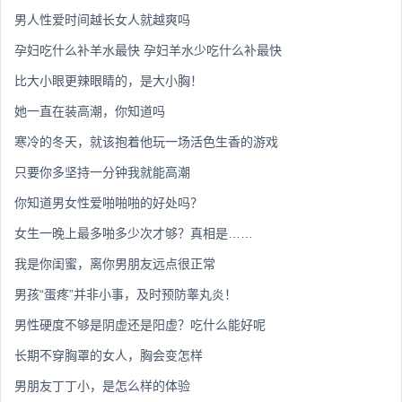
男人性爱时间越长女人就越爽吗
孕妇吃什么补羊水最快 孕妇羊水少吃什么补最快
比大小眼更辣眼睛的，是大小胸！
她一直在装高潮，你知道吗
寒冷的冬天，就该抱着他玩一场活色生香的游戏
只要你多坚持一分钟我就能高潮
你知道男女性爱啪啪啪的好处吗？
女生一晚上最多啪多少次才够？真相是……
我是你闺蜜，离你男朋友远点很正常
男孩“蛋疼”并非小事，及时预防睾丸炎！
男性硬度不够是阴虚还是阳虚？吃什么能好呢
长期不穿胸罩的女人，胸会变怎样
男朋友丁丁小，是怎么样的体验