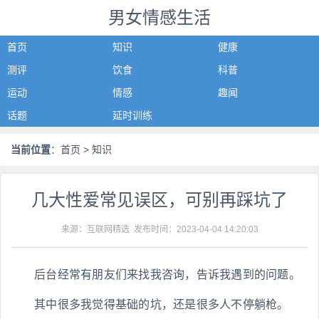
男女情感生活
首页
知识
健康
测评
饮食
科普
运动
情感
趣闻
话题
延时训练
当前位置
：
首页
> 知识
几大性爱常见误区，可别再踩坑了
来源：互联网精选 发布时间：
2023-04-04 14:20:03
后台经常有朋友们来找我咨询，告诉我遇到的问题。
其中很多我觉得基础的坑，还是很多人不停躺枪。