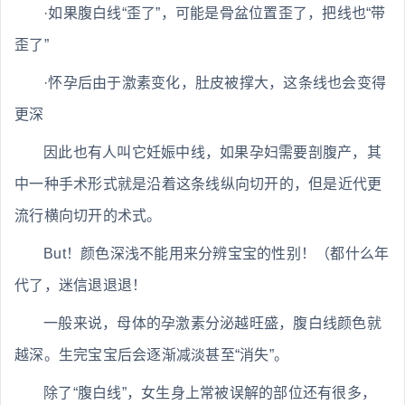
·如果腹白线“歪了”，可能是骨盆位置歪了，把线也“带
歪了”
·怀孕后由于激素变化，肚皮被撑大，这条线也会变得
更深
因此也有人叫它妊娠中线，如果孕妇需要剖腹产，其
中一种手术形式就是沿着这条线纵向切开的，但是近代更
流行横向切开的术式。
But！颜色深浅不能用来分辨宝宝的性别！（都什么年
代了，迷信退退退！
一般来说，母体的孕激素分泌越旺盛，腹白线颜色就
越深。生完宝宝后会逐渐减淡甚至“消失”。
除了“腹白线”，女生身上常被误解的部位还有很多，