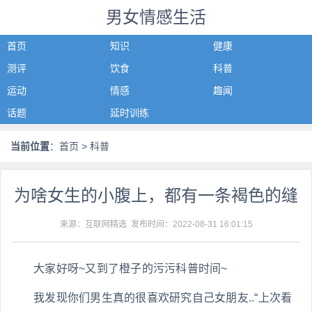
男女情感生活
首页
知识
健康
测评
饮食
科普
运动
情感
趣闻
话题
延时训练
当前位置
：
首页
> 科普
为啥女生的小腹上，都有一条褐色的缝
来源：互联网精选 发布时间：
2022-08-31 16:01:15
大家好呀~又到了橙子的污污科普时间~
我发现你们男生真的很喜欢研究自己女朋友..“上次看