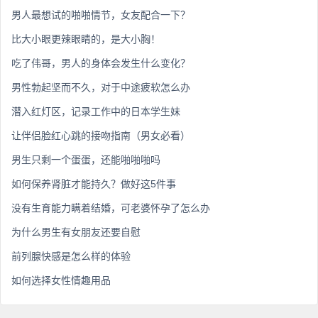
男人最想试的啪啪情节，女友配合一下？
比大小眼更辣眼睛的，是大小胸！
吃了伟哥，男人的身体会发生什么变化？
男性勃起坚而不久，对于中途疲软怎么办
潜入红灯区，记录工作中的日本学生妹
让伴侣脸红心跳的接吻指南（男女必看）
男生只剩一个蛋蛋，还能啪啪啪吗
如何保养肾脏才能持久？做好这5件事
没有生育能力瞒着结婚，可老婆怀孕了怎么办
为什么男生有女朋友还要自慰
前列腺快感是怎么样的体验
如何选择女性情趣用品