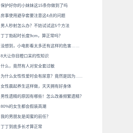
保护好你的小妹妹这15条你做到了吗
房事使用避孕套要注意这4点的问题
男人秒射怎么办？不妨试试这5个方法
丁丁勃起时长度9cm，算正常吗？
没想到，小电影看太多还有这样的危害……
8大让你目瞪口呆的性知识
什么，竟然有人对安全套过敏
为什么女性性爱时会有尿意？竟然是因为......
女性晨起养生这样做，天天拥有好身体
男性遗精的原因有哪些！怎么改善频繁遗精？
80%的女生都会假装高潮
我的男朋友是闺蜜的前任？
丁丁到底多长才算正常