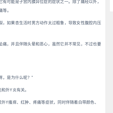
它有可能是子宫内膜异位症的症状之一。除了痛经以外，
痛等。
裂，如果杏生活时男方动作太过粗鲁，导致女性腹腔内压
坠痛，并且伴随头晕和恶心，虽然它并不常见，不过也要
疼，是为什么呢？”
能和外Y炎有关。
现外Y瘙痒、红肿、疼痛等症状，同时伴随着白带颜色、