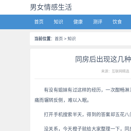
男女情感生活
首页
知识
健康
测评
饮食
当前位置
：
首页
> 知识
同房后出现这几
来源：互联网精选
有没有姐妹有过这样的经历，一次酣畅淋
痛而辗转反侧，难以入眠。
打开手机搜索半天，得到的答案却五花八
没关系，今天橙子就给大家整理一下，同